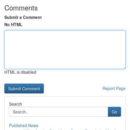
Comments
Submit a Comment
No HTML
HTML is disabled
Report Page
Search
Go
Published News