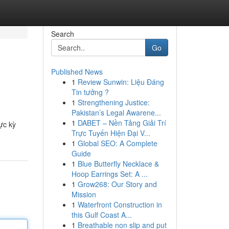
Search
Go
Published News
1
Review Sunwin: Liệu Đáng
Tin tưởng ?
1
Strengthening Justice:
Pakistan’s Legal Awarene...
1
DABET – Nền Tảng Giải Trí
ực kỳ
Trực Tuyến Hiện Đại V...
1
Global SEO: A Complete
Guide
1
Blue Butterfly Necklace &
Hoop Earrings Set: A ...
1
Grow268: Our Story and
Mission
1
Waterfront Construction in
this Gulf Coast A...
1
Breathable non slip and put