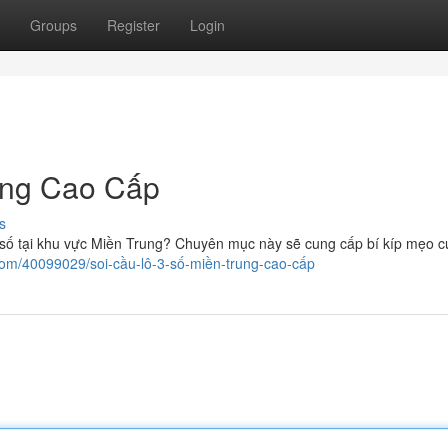
Groups
Register
Login
ung Cao Cấp
s
 số tại khu vực Miền Trung? Chuyên mục này sẽ cung cấp bí kíp mẹo c
.com/40099029/soi-cầu-lô-3-số-miền-trung-cao-cấp