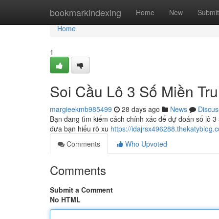
Home
bookmarkindexing
Home
New
Submit
Home
1
Soi Cầu Lô 3 Số Miền Tr
margieekmb985499
28 days ago
News
Discus
Bạn đang tìm kiếm cách chính xác để dự đoán số lô 3
đưa bạn hiểu rõ xu
https://idajrsx496288.thekatyblog
Comments
Who Upvoted
Comments
Submit a Comment
No HTML