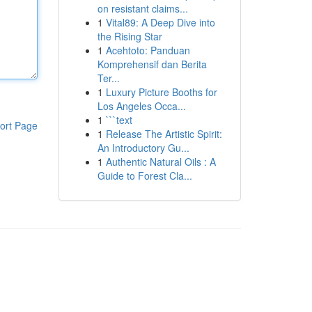
on resistant claims...
1
Vital89: A Deep Dive into
the Rising Star
1
Acehtoto: Panduan
Komprehensif dan Berita
Ter...
1
Luxury Picture Booths for
Los Angeles Occa...
1
```text
ort Page
1
Release The Artistic Spirit:
An Introductory Gu...
1
Authentic Natural Oils : A
Guide to Forest Cla...