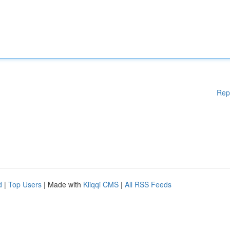
Rep
d
|
Top Users
| Made with
Kliqqi CMS
|
All RSS Feeds