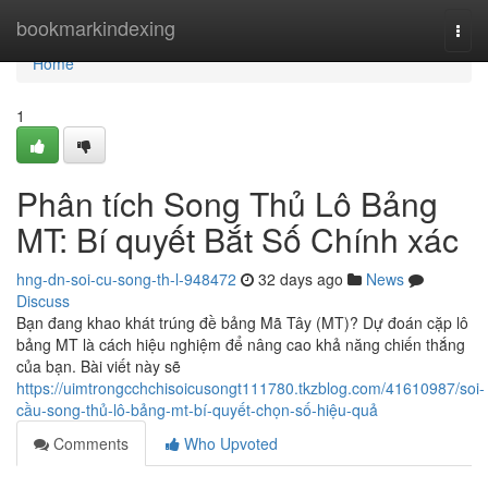
Home
bookmarkindexing
Togg
navi
Home
1
Phân tích Song Thủ Lô Bảng
MT: Bí quyết Bắt Số Chính xác
hng-dn-soi-cu-song-th-l-948472
32 days ago
News
Discuss
Bạn đang khao khát trúng đề bảng Mã Tây (MT)? Dự đoán cặp lô
bảng MT là cách hiệu nghiệm để nâng cao khả năng chiến thắng
của bạn. Bài viết này sẽ
https://uimtrongcchchisoicusongt111780.tkzblog.com/41610987/soi-
cầu-song-thủ-lô-bảng-mt-bí-quyết-chọn-số-hiệu-quả
Comments
Who Upvoted