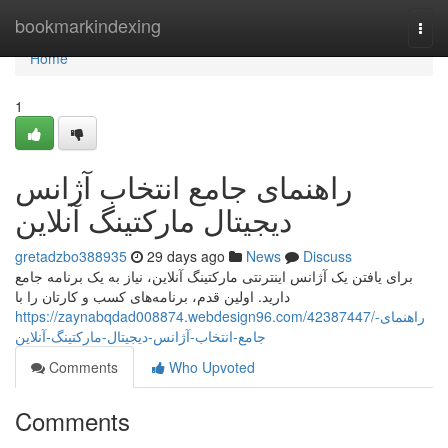
Home
bookmarkindexing
Togg
navi
Home
1
راهنمای جامع انتخاب آژانس
دیجیتال مارکتینگ آنلاین
gretadzbo388935
29 days ago
News
Discuss
برای یافتن یک آژانس اینترنتی مارکتینگ آنلاین، نیاز به یک برنامه جامع
دارید. اولین قدم، برنامه‌های کسب و کارتان را با
https://zaynabqdad008874.webdesign96.com/42387447/راهنمای-
جامع-انتخاب-آژانس-دیجیتال-مارکتینگ-آنلاین
Comments
Who Upvoted
Comments