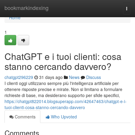
Home
bookmarkindexing
Togg
navi
Home
1
ChatGPT e i tuoi clienti: cosa
stanno cercando davvero?
chatgpt296229
31 days ago
News
Discuss
I clienti oggi utilizzano sempre più l'intelligenza artificiale per
ottenere risposte precise e mirate. Non si limitano a formulare
richieste di base, ma desiderano supporto per sfide specifici,
https://chatgpt822014.blogsuperapp.com/42647463/chatgpt-e-i-
tuoi-clienti-cosa-stanno-cercando-davvero
Comments
Who Upvoted
Comments