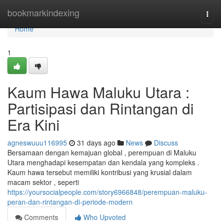
Home
bookmarkindexing
Togg
navi
Home
1
Kaum Hawa Maluku Utara :
Partisipasi dan Rintangan di
Era Kini
agneswuuu116995
31 days ago
News
Discuss
Bersamaan dengan kemajuan global , perempuan di Maluku
Utara menghadapi kesempatan dan kendala yang kompleks .
Kaum hawa tersebut memiliki kontribusi yang krusial dalam
macam sektor , seperti
https://yoursocialpeople.com/story6966848/perempuan-maluku-
peran-dan-rintangan-di-periode-modern
Comments
Who Upvoted