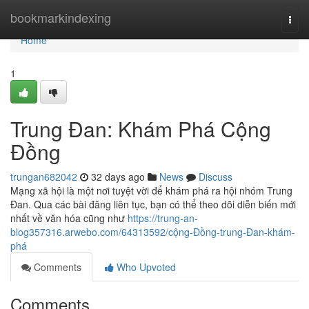
Home
bookmarkindexing
Togg
navi
Home
1
Trung Đan: Khám Phá Cộng
Đồng
trungan682042
32 days ago
News
Discuss
Mạng xã hội là một nơi tuyệt vời để khám phá ra hội nhóm Trung
Đan. Qua các bài đăng liên tục, bạn có thể theo dõi diễn biến mới
nhất về văn hóa cũng như
https://trung-an-
blog357316.arwebo.com/64313592/cộng-Đồng-trung-Đan-khám-
phá
Comments
Who Upvoted
Comments