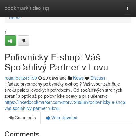
Home
bookmarkindexing
Togg
navi
Home
1
Poľovnícky E-shop: Váš
Spoľahlivý Partner v Lovu
reganbeij245199
29 days ago
News
Discuss
Hľadáte prvotriedny poľovnícky e-shop ? Váš výber zahrňuje
širokú paletu loveckých potrebiem . Od spoľahlivých strelných
zbraní a optík až po poľovnícke odevy a príslušenstvo –
https://linkedbookmarker.com/story7289569/poľovnícky-e-shop-
váš-spoľahlivý-partner-v-lovu
Comments
Who Upvoted
Comments