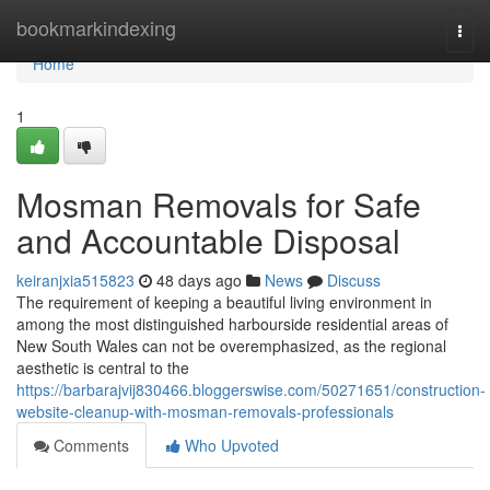
Home
bookmarkindexing
Togg
navi
Home
1
Mosman Removals for Safe
and Accountable Disposal
keiranjxia515823
48 days ago
News
Discuss
The requirement of keeping a beautiful living environment in
among the most distinguished harbourside residential areas of
New South Wales can not be overemphasized, as the regional
aesthetic is central to the
https://barbarajvij830466.bloggerswise.com/50271651/construction-
website-cleanup-with-mosman-removals-professionals
Comments
Who Upvoted