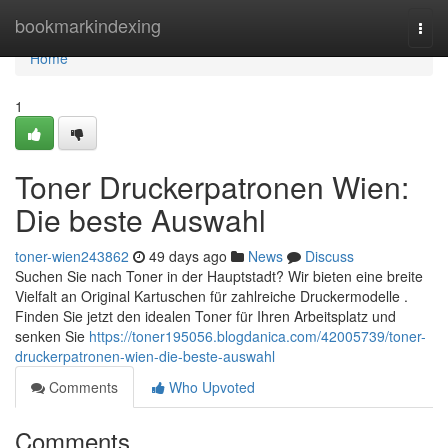
Home
bookmarkindexing
Togg
navi
Home
1
Toner Druckerpatronen Wien:
Die beste Auswahl
toner-wien243862
49 days ago
News
Discuss
Suchen Sie nach Toner in der Hauptstadt? Wir bieten eine breite
Vielfalt an Original Kartuschen für zahlreiche Druckermodelle .
Finden Sie jetzt den idealen Toner für Ihren Arbeitsplatz und
senken Sie
https://toner195056.blogdanica.com/42005739/toner-
druckerpatronen-wien-die-beste-auswahl
Comments
Who Upvoted
Comments