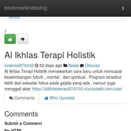
Home
bookmarkindexing
Togg
navi
Home
1
Al Ikhlas Terapi Holistik
lucwneq879439
52 days ago
News
Discuss
Al Ikhlas Terapi Holistik menawarkan cara baru untuk mencapai
keseimbangan tubuh , mental , dan spiritual . Program tersebut
lebih dari sekadar fokus pada gejala yang ada , namun juga
menggali akar
https://alikhlasterapi574703.mycoolwiki.com/user
Comments
Who Upvoted
Comments
Submit a Comment
No HTML