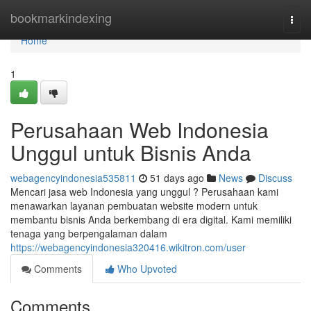
Home
bookmarkindexing
Togg
navi
Home
1
Perusahaan Web Indonesia
Unggul untuk Bisnis Anda
webagencyindonesia535811
51 days ago
News
Discuss
Mencari jasa web Indonesia yang unggul ? Perusahaan kami
menawarkan layanan pembuatan website modern untuk
membantu bisnis Anda berkembang di era digital. Kami memiliki
tenaga yang berpengalaman dalam
https://webagencyindonesia320416.wikitron.com/user
Comments
Who Upvoted
Comments