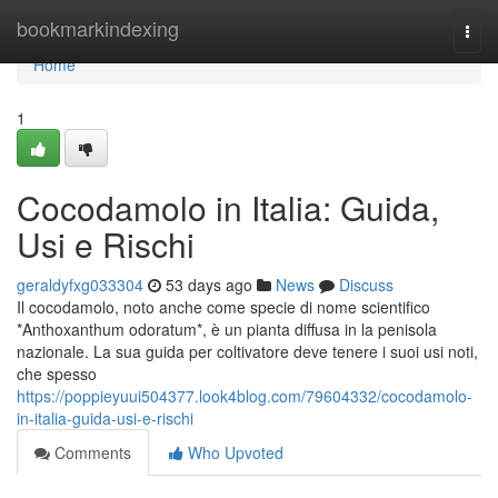
Home
bookmarkindexing
Togg
navi
Home
1
Cocodamolo in Italia: Guida,
Usi e Rischi
geraldyfxg033304
53 days ago
News
Discuss
Il cocodamolo, noto anche come specie di nome scientifico
*Anthoxanthum odoratum*, è un pianta diffusa in la penisola
nazionale. La sua guida per coltivatore deve tenere i suoi usi noti,
che spesso
https://poppieyuui504377.look4blog.com/79604332/cocodamolo-
in-italia-guida-usi-e-rischi
Comments
Who Upvoted