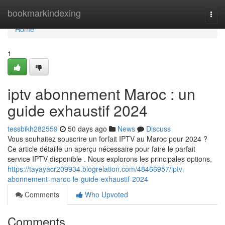
Home
bookmarkindexing
Togg
navi
Home
1
iptv abonnement Maroc : un
guide exhaustif 2024
tessbikh282559
50 days ago
News
Discuss
Vous souhaitez souscrire un forfait IPTV au Maroc pour 2024 ?
Ce article détaille un aperçu nécessaire pour faire le parfait
service IPTV disponible . Nous explorons les principales options,
https://tayayacr209934.blogrelation.com/48466957/iptv-
abonnement-maroc-le-guide-exhaustif-2024
Comments
Who Upvoted
Comments