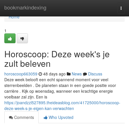
Home
bookmarkindexing
Togg
navi
Home
1
Horoscoop: Deze week's je
zult beleven
horoscoop663059
48 days ago
News
Discuss
Deze week belooft een echt spannend moment voor veel
sterrenbeelden . De planeten staan in een goede positie voor
carrière . Kijk op woensdag, wanneer een krachtige energie
voelbaar zal zijn. Een is
https://joandzzl527895.theideasblog.com/41725000/horoscoop-
deze-week-s-je-eigen-kan-verwachten
Comments
Who Upvoted