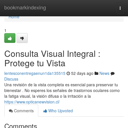
Home
bookmarkindexing
Togg
navi
Home
1
Consulta Visual Integral :
Protege tu Vista
lentesconentregaenun1da135515
52 days ago
News
Discuss
Una revisión de la vista completa es esencial para preservar tu
bienestar . No esperes los señales de trastornos oculares como
la fatiga visual, la visión difusa o la irritación a la
https://www.opticanewvision.cl/
Comments
Who Upvoted
Comments