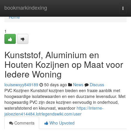
Home
bookmarkindexing
Togg
navi
Home
1
Kunststof, Aluminium en
Houten Kozijnen op Maat voor
Iedere Woning
louisewxyy849189
50 days ago
News
Discuss
PVC Kozijnen Kunststof kozijnen bieden een fraaie aanblik met
hoogwaardige isolatiewaarden en een duurzame levensduur. Met
hoogwaardig PVC zijn deze kozijnen eenvoudig in onderhoud,
waterafstotend en kleurvast, waardoor
https://interne-
jaloezien414484.lotrlegendswiki.com/user
Comments
Who Upvoted