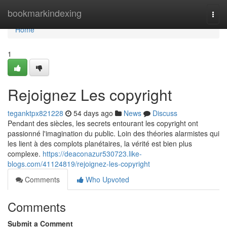
Home
bookmarkindexing
Togg
navi
Home
1
Rejoignez Les copyright
teganktpx821228
54 days ago
News
Discuss
Pendant des siècles, les secrets entourant les copyright ont
passionné l'imagination du public. Loin des théories alarmistes qui
les lient à des complots planétaires, la vérité est bien plus
complexe.
https://deaconazur530723.like-
blogs.com/41124819/rejoignez-les-copyright
Comments
Who Upvoted
Comments
Submit a Comment