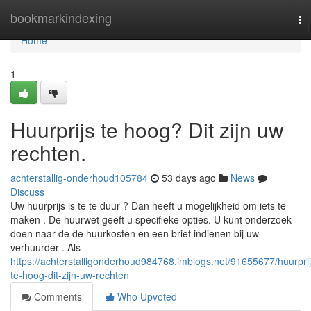
Home
bookmarkindexing
To
na
Home
1
Huurprijs te hoog? Dit zijn uw
rechten.
achterstallig-onderhoud105784
53 days ago
News
Discuss
Uw huurprijs is te te duur ? Dan heeft u mogelijkheid om iets te
maken . De huurwet geeft u specifieke opties. U kunt onderzoek
doen naar de de huurkosten en een brief indienen bij uw
verhuurder . Als
https://achterstalligonderhoud984768.imblogs.net/91655677/huurprij
te-hoog-dit-zijn-uw-rechten
Comments
Who Upvoted