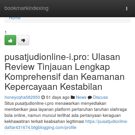
Home
bookmarkindexing
Togg
navi
Home
1
pusatjudionline-i.pro: Ulasan
Review Tinjauan Lengkap
Komprehensif dan Keamanan
Kepercayaan Kestabilan
honeycqha582950
51 days ago
News
Discuss
Situs pusatjudionline-i.pro menawarkan menyediakan
memberikan jasa layanan platform pertaruhan taruhan olahraga
bola online, namun muncul terlihat ada pertanyaan keraguan
kekhawatiran terkait keabsahan legitimasi
https://pusatjudionline-
daftar431674.bligblogging.com/profile