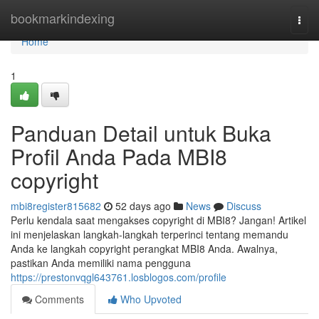
Home
bookmarkindexing
Togg
navi
Home
1
Panduan Detail untuk Buka
Profil Anda Pada MBI8
copyright
mbi8register815682
52 days ago
News
Discuss
Perlu kendala saat mengakses copyright di MBI8? Jangan! Artikel
ini menjelaskan langkah-langkah terperinci tentang memandu
Anda ke langkah copyright perangkat MBI8 Anda. Awalnya,
pastikan Anda memiliki nama pengguna
https://prestonvqgl643761.losblogos.com/profile
Comments
Who Upvoted