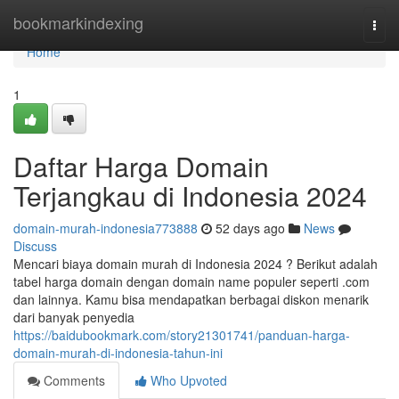
Home
bookmarkindexing
Togg
navi
Home
1
Daftar Harga Domain
Terjangkau di Indonesia 2024
domain-murah-indonesia773888
52 days ago
News
Discuss
Mencari biaya domain murah di Indonesia 2024 ? Berikut adalah
tabel harga domain dengan domain name populer seperti .com
dan lainnya. Kamu bisa mendapatkan berbagai diskon menarik
dari banyak penyedia
https://baidubookmark.com/story21301741/panduan-harga-
domain-murah-di-indonesia-tahun-ini
Comments
Who Upvoted