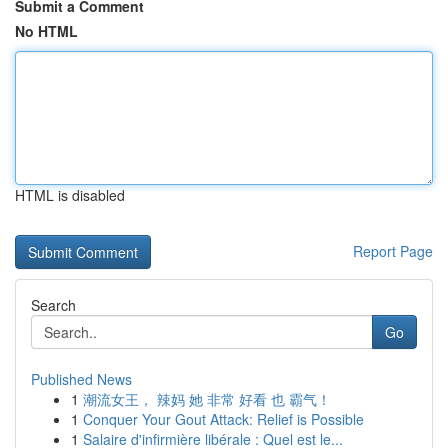
Submit a Comment
No HTML
HTML is disabled
Report Page
Search
Go
Published News
1
潮流女王， 辣妈 她 非常 好看 也 霸气！
1
Conquer Your Gout Attack: Relief is Possible
1
Salaire d'infirmière libérale : Quel est le...