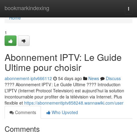
Home
bookmarkindexing
Togg
navi
Home
1
Abonnement IPTV: Le Guide
Ultime pour choisir
abonnement-iptv666112
54 days ago
News
Discuss
???? Abonnement IPTV : Le Guide Ultime ???? Introduction
L’IPTV (Internet Protocol Television) est aujourd’hui la solution
incontournable pour profiter de la télévision via Internet. Plus
flexible et
https://abonnementiptv858248.wannawiki.com/user
Comments
Who Upvoted
Comments