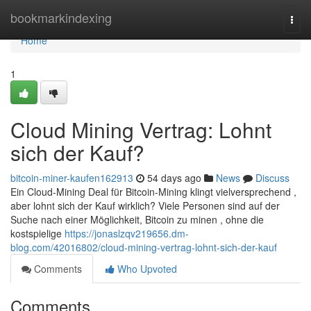
Home
bookmarkindexing
Togg
navi
Home
1
Cloud Mining Vertrag: Lohnt
sich der Kauf?
bitcoin-miner-kaufen162913
54 days ago
News
Discuss
Ein Cloud-Mining Deal für Bitcoin-Mining klingt vielversprechend ,
aber lohnt sich der Kauf wirklich? Viele Personen sind auf der
Suche nach einer Möglichkeit, Bitcoin zu minen , ohne die
kostspielige
https://jonaslzqv219656.dm-
blog.com/42016802/cloud-mining-vertrag-lohnt-sich-der-kauf
Comments
Who Upvoted
Comments