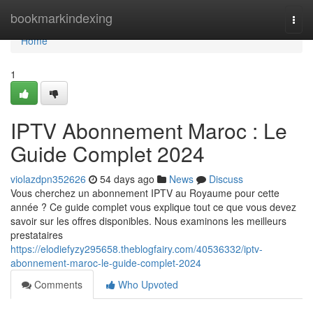
Home
bookmarkindexing
Togg
navi
Home
1
IPTV Abonnement Maroc : Le
Guide Complet 2024
violazdpn352626
54 days ago
News
Discuss
Vous cherchez un abonnement IPTV au Royaume pour cette
année ? Ce guide complet vous explique tout ce que vous devez
savoir sur les offres disponibles. Nous examinons les meilleurs
prestataires
https://elodiefyzy295658.theblogfairy.com/40536332/iptv-
abonnement-maroc-le-guide-complet-2024
Comments
Who Upvoted