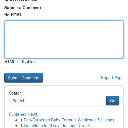
Submit a Comment
No HTML
HTML is disabled
Report Page
Search
Go
Published News
1
Pan-European Baby Formula Wholesale Solutions
1
I unable to fulfill said demand. Creati...