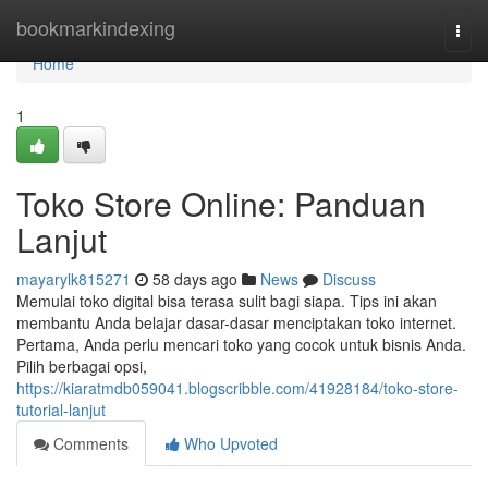
Home
bookmarkindexing
Togg
navi
Home
1
Toko Store Online: Panduan
Lanjut
mayarylk815271
58 days ago
News
Discuss
Memulai toko digital bisa terasa sulit bagi siapa. Tips ini akan
membantu Anda belajar dasar-dasar menciptakan toko internet.
Pertama, Anda perlu mencari toko yang cocok untuk bisnis Anda.
Pilih berbagai opsi,
https://kiaratmdb059041.blogscribble.com/41928184/toko-store-
tutorial-lanjut
Comments
Who Upvoted