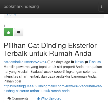
Home
bookmarkindexing
Togg
navi
Home
1
Pilihan Cat Dinding Eksterior
Terbaik untuk Rumah Anda
cat-tembok-eksterior526254
57 days ago
News
Discuss
Memilih pewarna yang tepat untuk sisi properti Anda merupakan
hal yang krusial . Evaluasi aspek seperti lingkungan setempat,
intensitas sinar mentari, dan gaya arsitektur bangunan Anda.
Pilihan opsi
https://oisituqg941482.idblogmaker.com/40394345/seduhan-cat-
dinding-eksterior-terbaik-untuk-rumah-anda
Comments
Who Upvoted