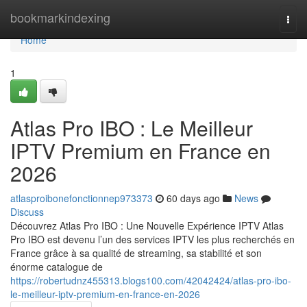
Home
bookmarkindexing
Togg
navi
Home
1
Atlas Pro IBO : Le Meilleur
IPTV Premium en France en
2026
atlasproibonefonctionnep973373
60 days ago
News
Discuss
Découvrez Atlas Pro IBO : Une Nouvelle Expérience IPTV Atlas
Pro IBO est devenu l’un des services IPTV les plus recherchés en
France grâce à sa qualité de streaming, sa stabilité et son
énorme catalogue de
https://robertudnz455313.blogs100.com/42042424/atlas-pro-ibo-
le-meilleur-iptv-premium-en-france-en-2026