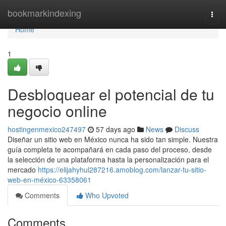
Home
bookmarkindexing
Togg
navi
Home
1
Desbloquear el potencial de tu
negocio online
hostingenmexico247497
57 days ago
News
Discuss
Diseñar un sitio web en México nunca ha sido tan simple. Nuestra
guía completa te acompañará en cada paso del proceso, desde
la selección de una plataforma hasta la personalización para el
mercado
https://elijahyhul287216.amoblog.com/lanzar-tu-sitio-
web-en-méxico-63358061
Comments
Who Upvoted
Comments