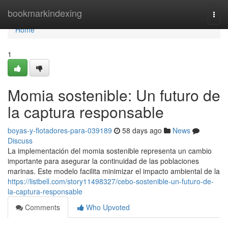
Home
bookmarkindexing
Togg
navi
Home
1
Momia sostenible: Un futuro de
la captura responsable
boyas-y-flotadores-para-039189
58 days ago
News
Discuss
La implementación del momia sostenible representa un cambio
importante para asegurar la continuidad de las poblaciones
marinas. Este modelo facilita minimizar el impacto ambiental de la
https://listbell.com/story11498327/cebo-sostenible-un-futuro-de-
la-captura-responsable
Comments
Who Upvoted