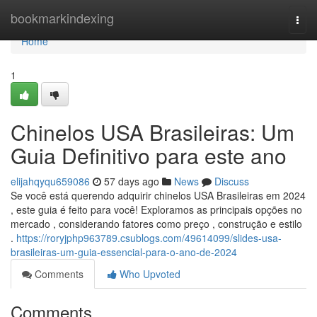
Home
bookmarkindexing
Togg
navi
Home
1
Chinelos USA Brasileiras: Um
Guia Definitivo para este ano
elijahqyqu659086
57 days ago
News
Discuss
Se você está querendo adquirir chinelos USA Brasileiras em 2024
, este guia é feito para você! Exploramos as principais opções no
mercado , considerando fatores como preço , construção e estilo
.
https://roryjphp963789.csublogs.com/49614099/slides-usa-
brasileiras-um-guia-essencial-para-o-ano-de-2024
Comments
Who Upvoted
Comments