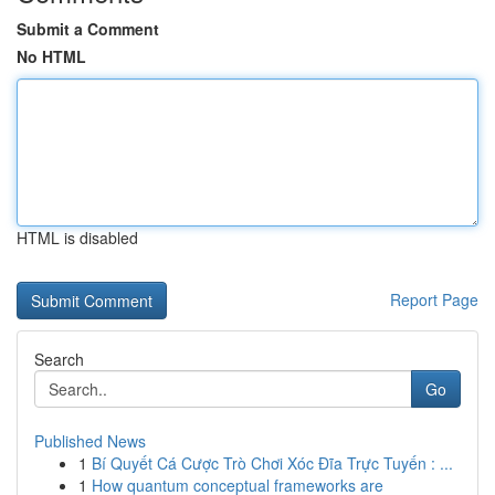
Submit a Comment
No HTML
HTML is disabled
Report Page
Search
Go
Published News
1
Bí Quyết Cá Cược Trò Chơi Xóc Đĩa Trực Tuyến : ...
1
How quantum conceptual frameworks are