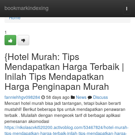
Home
bookmarkindexing
Togg
navi
Home
1
{Hotel Murah: Tips
Mendapatkan Harga Terbaik |
Inilah Tips Mendapatkan
Harga Penginapan Murah
fanniehhgv098284
58 days ago
News
Discuss
Mencari hotel murah bisa jadi tantangan, tetapi bukan berarti
mustahil! Berikut beberapa tips untuk mendapatkan penawaran
terbaik . Mulailah dengan mengecek tarif di berbagai aplikasi
pemesanan akomodasi
https://nikolascvki520200.activoblog.com/53467824/hotel-murah-
tips-mendapatkan-harga-terbaik-inilah-tips-mendapatkan-harga-