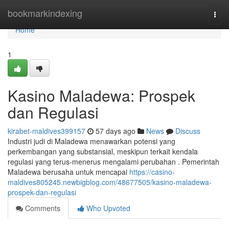
Home
bookmarkindexing
Togg
navi
Home
1
Kasino Maladewa: Prospek
dan Regulasi
kirabet-maldives399157
57 days ago
News
Discuss
Industri judi di Maladewa menawarkan potensi yang
perkembangan yang substansial, meskipun terkait kendala
regulasi yang terus-menerus mengalami perubahan . Pemerintah
Maladewa berusaha untuk mencapai
https://casino-
maldives805245.newbigblog.com/48677505/kasino-maladewa-
prospek-dan-regulasi
Comments
Who Upvoted