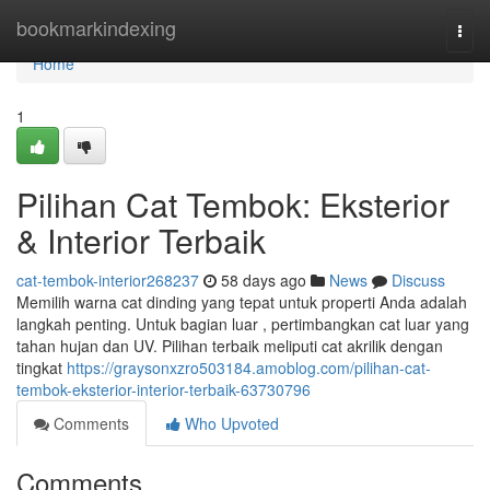
Home
bookmarkindexing
Togg
navi
Home
1
Pilihan Cat Tembok: Eksterior
& Interior Terbaik
cat-tembok-interior268237
58 days ago
News
Discuss
Memilih warna cat dinding yang tepat untuk properti Anda adalah
langkah penting. Untuk bagian luar , pertimbangkan cat luar yang
tahan hujan dan UV. Pilihan terbaik meliputi cat akrilik dengan
tingkat
https://graysonxzro503184.amoblog.com/pilihan-cat-
tembok-eksterior-interior-terbaik-63730796
Comments
Who Upvoted
Comments