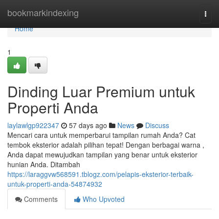
Home
bookmarkindexing
Togg
navi
Home
1
Dinding Luar Premium untuk
Properti Anda
laylawlgp922347
57 days ago
News
Discuss
Mencari cara untuk memperbarui tampilan rumah Anda? Cat
tembok eksterior adalah pilihan tepat! Dengan berbagai warna ,
Anda dapat mewujudkan tampilan yang benar untuk eksterior
hunian Anda. Ditambah
https://laraggvw568591.tblogz.com/pelapis-eksterior-terbaik-
untuk-properti-anda-54874932
Comments
Who Upvoted