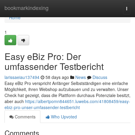
Home
bookmarkindexing
Togg
navi
Home
1
Easy eBiz Pro: Der
umfassender Testbericht
larissaeiau137494
58 days ago
News
Discuss
Easy eBiz Pro verspricht Anfänger Selbstständigen eine einfache
Möglichkeit, ihren Webshop aufzubauen und zu verwalten. Unser
Check hat gezeigt, dass die Plattform durchaus Potenziale besitzt,
aber auch
https://albertpomn844651.luwebs.com/41808459/easy-
ebiz-pro-unser-umfassender-testbericht
Comments
Who Upvoted
Comments