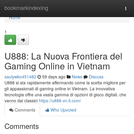
Home
bookmarkindexing
Togg
navi
Home
1
U888: La Nuova Frontiera del
Gaming Online in Vietnam
saulywko451482
59 days ago
News
Discuss
U888 si sta rapidamente affermando come la scelta migliore per
gli appassionati di gaming online in Vietnam. La innovativa
tecnologia offre una vasta gamma di opzioni di gioco digitali, che
vanno dai classici
https://u888-vn.it.com/
Comments
Who Upvoted
Comments