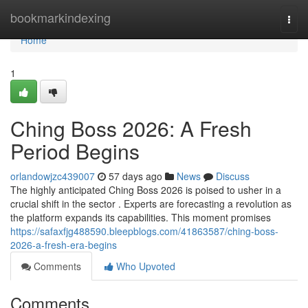
Home
bookmarkindexing
Togg
navi
Home
1
Ching Boss 2026: A Fresh
Period Begins
orlandowjzc439007
57 days ago
News
Discuss
The highly anticipated Ching Boss 2026 is poised to usher in a
crucial shift in the sector . Experts are forecasting a revolution as
the platform expands its capabilities. This moment promises
https://safaxfjg488590.bleepblogs.com/41863587/ching-boss-
2026-a-fresh-era-begins
Comments
Who Upvoted
Comments