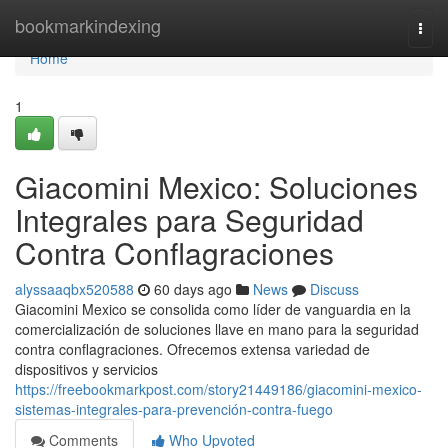
Home
bookmarkindexing
Togg
navi
Home
1
Giacomini Mexico: Soluciones
Integrales para Seguridad
Contra Conflagraciones
alyssaaqbx520588
60 days ago
News
Discuss
Giacomini Mexico se consolida como líder de vanguardia en la
comercialización de soluciones llave en mano para la seguridad
contra conflagraciones. Ofrecemos extensa variedad de
dispositivos y servicios
https://freebookmarkpost.com/story21449186/giacomini-mexico-
sistemas-integrales-para-prevención-contra-fuego
Comments
Who Upvoted