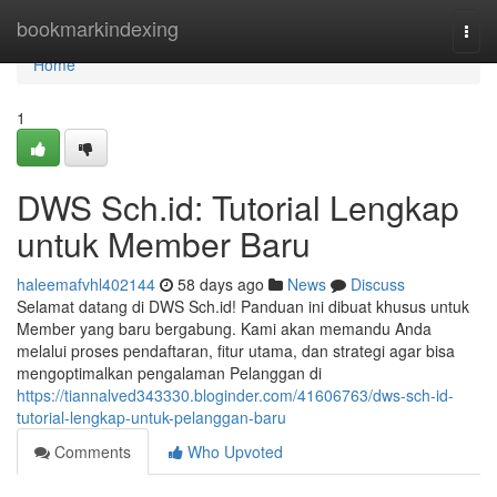
Home
bookmarkindexing
Togg
navi
Home
1
DWS Sch.id: Tutorial Lengkap
untuk Member Baru
haleemafvhl402144
58 days ago
News
Discuss
Selamat datang di DWS Sch.id! Panduan ini dibuat khusus untuk
Member yang baru bergabung. Kami akan memandu Anda
melalui proses pendaftaran, fitur utama, dan strategi agar bisa
mengoptimalkan pengalaman Pelanggan di
https://tiannalved343330.bloginder.com/41606763/dws-sch-id-
tutorial-lengkap-untuk-pelanggan-baru
Comments
Who Upvoted