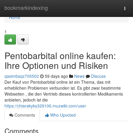
Home
bookmarkindexing
Togg
navi
Home
1
Pentobarbital online kaufen:
Ihre Optionen und Risiken
qasimbsqz705502
59 days ago
News
Discuss
Der Kauf von Pentobarbital online ist ein Thema, das mit
erheblichen Problemen verbunden ist. Es gibt zwar bestimmte
Webseiten , die den Vertrieb dieses kontrollierten Medikaments
anbieten, jedoch ist die
https://chiarakyks329106.muzwiki.com/user
Comments
Who Upvoted
Comments