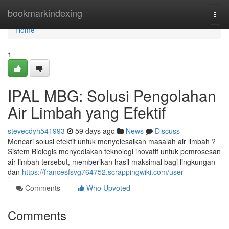
Home
bookmarkindexing
Togg
navi
Home
1
IPAL MBG: Solusi Pengolahan
Air Limbah yang Efektif
stevecdyh541993
59 days ago
News
Discuss
Mencari solusi efektif untuk menyelesaikan masalah air limbah ?
Sistem Biologis menyediakan teknologi inovatif untuk pemrosesan
air limbah tersebut, memberikan hasil maksimal bagi lingkungan
dan
https://francesfsvg764752.scrappingwiki.com/user
Comments
Who Upvoted
Comments