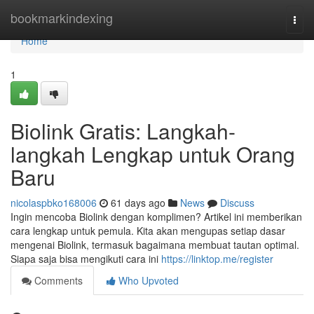
Home
bookmarkindexing
Togg
navi
Home
1
Biolink Gratis: Langkah-
langkah Lengkap untuk Orang
Baru
nicolaspbko168006
61 days ago
News
Discuss
Ingin mencoba Biolink dengan komplimen? Artikel ini memberikan
cara lengkap untuk pemula. Kita akan mengupas setiap dasar
mengenai Biolink, termasuk bagaimana membuat tautan optimal.
Siapa saja bisa mengikuti cara ini
https://linktop.me/register
Comments
Who Upvoted