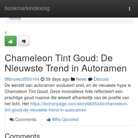
Home
bookmarkindexing
Togg
navi
Home
1
Chameleon Tint Goud: De
Nieuwste Trend in Autoramen
tiffanyiwzd550164
59 days ago
News
Discuss
De wereld van autoramen evolueert snel, en de nieuwste hype is
Chameleon Tint Goud. Deze innovatieve folie reflecteert een
prachtige goud nuance die wisselt afhankelijk van de positie van
het licht. Het
https://techonpage.com/story6835340/chameleon-
tint-goud-de-nieuwste-trend-in-autoramen
Comments
Who Upvoted
Comments