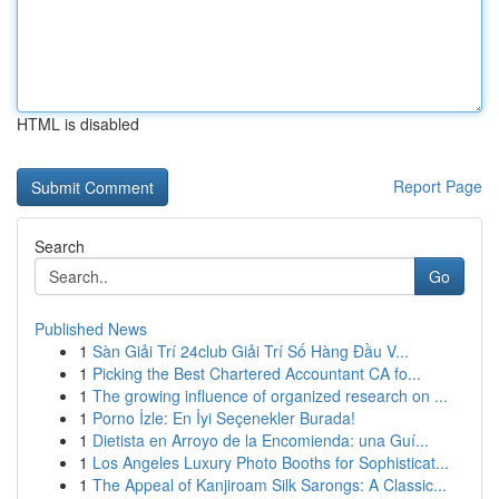
HTML is disabled
Report Page
Search
Go
Published News
1
Sàn Giải Trí 24club Giải Trí Số Hàng Đầu V...
1
Picking the Best Chartered Accountant CA fo...
1
The growing influence of organized research on ...
1
Porno İzle: En İyi Seçenekler Burada!
1
Dietista en Arroyo de la Encomienda: una Guí...
1
Los Angeles Luxury Photo Booths for Sophisticat...
1
The Appeal of Kanjiroam Silk Sarongs: A Classic...