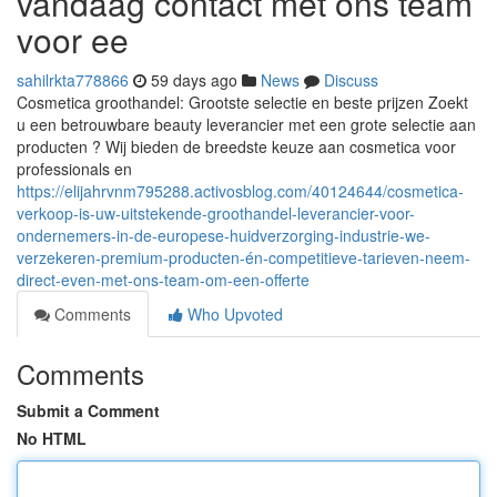
vandaag contact met ons team
voor ee
sahilrkta778866
59 days ago
News
Discuss
Cosmetica groothandel: Grootste selectie en beste prijzen Zoekt
u een betrouwbare beauty leverancier met een grote selectie aan
producten ? Wij bieden de breedste keuze aan cosmetica voor
professionals en
https://elijahrvnm795288.activosblog.com/40124644/cosmetica-
verkoop-is-uw-uitstekende-groothandel-leverancier-voor-
ondernemers-in-de-europese-huidverzorging-industrie-we-
verzekeren-premium-producten-én-competitieve-tarieven-neem-
direct-even-met-ons-team-om-een-offerte
Comments
Who Upvoted
Comments
Submit a Comment
No HTML