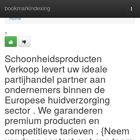
Home
bookmarkindexing
Togg
navi
Home
1
Schoonheidsproducten
Verkoop levert uw ideale
partijhandel partner aan
ondernemers binnen de
Europese huidverzorging
sector . We garanderen
premium producten en
competitieve tarieven . {Neem