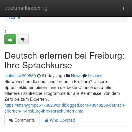
Home
bookmarkindexing
Togg
navi
Home
1
Deutsch erlernen bei Freiburg:
Ihre Sprachkurse
albieoccv699560
61 days ago
News
Discuss
Sie wünschen die deutsche lernen in Freiburg? Unsere
Sprachlektionen bieten Ihnen die beste Chance dazu. Sie
offerieren zahlreiche Programme für alle Kenntnisse, von dem
Zero bis zum Experten .
https://tiffanygmpq517662.worldblogged.com/48048239/deutsch-
erlernen-in-freiburg-ihre-sprachunterrichte
Comments
Who Upvoted