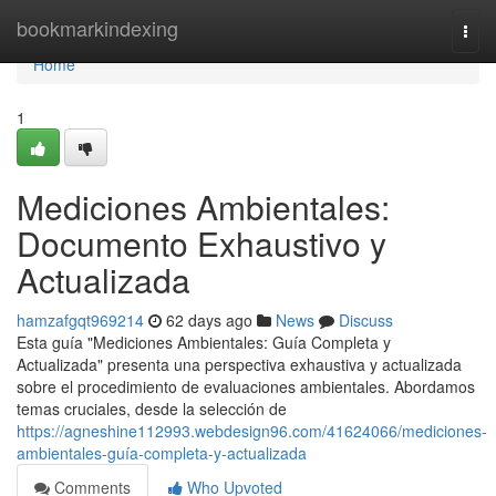
Home
bookmarkindexing
Togg
navi
Home
1
Mediciones Ambientales:
Documento Exhaustivo y
Actualizada
hamzafgqt969214
62 days ago
News
Discuss
Esta guía "Mediciones Ambientales: Guía Completa y
Actualizada" presenta una perspectiva exhaustiva y actualizada
sobre el procedimiento de evaluaciones ambientales. Abordamos
temas cruciales, desde la selección de
https://agneshine112993.webdesign96.com/41624066/mediciones-
ambientales-guía-completa-y-actualizada
Comments
Who Upvoted