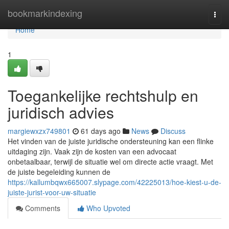
Home
bookmarkindexing
Togg
navi
Home
1
Toegankelijke rechtshulp en
juridisch advies
margiewxzx749801
61 days ago
News
Discuss
Het vinden van de juiste juridische ondersteuning kan een flinke
uitdaging zijn. Vaak zijn de kosten van een advocaat
onbetaalbaar, terwijl de situatie wel om directe actie vraagt. Met
de juiste begeleiding kunnen de
https://kallumbqwx665007.slypage.com/42225013/hoe-kiest-u-de-
juiste-jurist-voor-uw-situatie
Comments
Who Upvoted