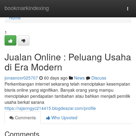
Home
bookmarkindexing
Togg
navi
Home
1
Jualan Online : Peluang Usaha
di Era Modern
jonasnoxr025707
60 days ago
News
Discuss
Perkembangan internet sekarang telah menciptakan kesempatan
bisnis online yang signifikan. Banyak orang yang mampu
menciptakan pendapatan tambahan atau bahkan menjadi pemilik
usaha berkat sarana
https://rajanngyc214415.blogdeazar.com/profile
Comments
Who Upvoted
Comments